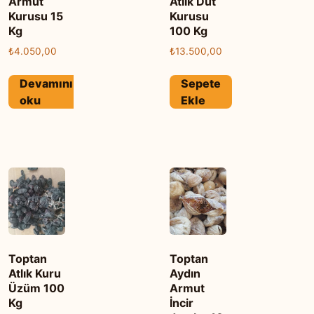
Armut
Atlık Dut
Kurusu 15
Kurusu
Kg
100 Kg
₺
4.050,00
₺
13.500,00
Devamını
Sepete
oku
Ekle
Toptan
Toptan
Atlık Kuru
Aydın
Üzüm 100
Armut
Kg
İncir