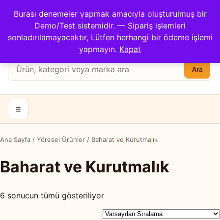
Çağrı Merkezi: 0422 503 3194
Burası denemeler yapmak amacıyla oluşturulmuş bir
Kargom Nerede?
İletişim
Demo/Test sistemidir. — Sipariş işlemleri
Hesabım
Apricot Center
sonladırılamayacaktır, Lütfen herhangi bir ödeme işlemi
Sepet
yapmayın.
Kapat
Ürün
Ara
ara:
☰
Ana Sayfa
/
Yöresel Ürünler
/ Baharat ve Kurutmalık
Baharat ve Kurutmalık
6 sonucun tümü gösteriliyor