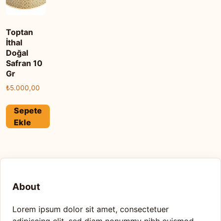
Toptan
İthal
Doğal
Safran 10
Gr
₺
5.000,00
Sepete
Ekle
About
Lorem ipsum dolor sit amet, consectetuer
adipiscing elit, sed diam nonummy nibh euismod