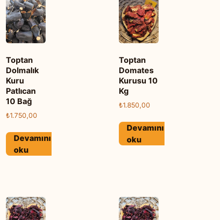
Toptan
Toptan
Dolmalık
Domates
Kuru
Kurusu 10
Patlıcan
Kg
10 Bağ
₺
1.850,00
₺
1.750,00
Devamını
Devamını
oku
oku