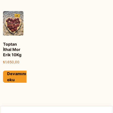
Toptan
İthal Mor
Erik 10Kg
₺
1.650,00
Devamını
oku