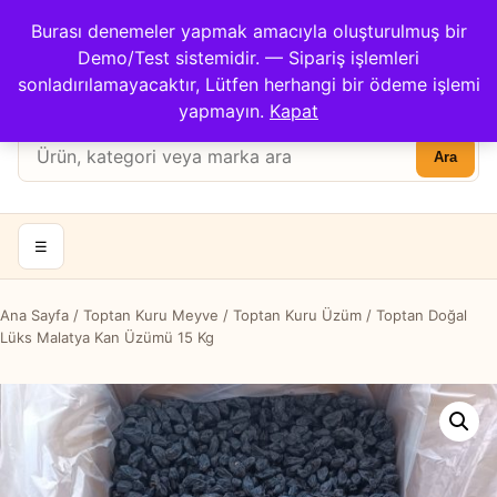
Çağrı Merkezi: 0422 503 3194
Burası denemeler yapmak amacıyla oluşturulmuş bir
Kargom Nerede?
İletişim
Demo/Test sistemidir. — Sipariş işlemleri
Hesabım
Apricot Center
sonladırılamayacaktır, Lütfen herhangi bir ödeme işlemi
Sepet
yapmayın.
Kapat
Ürün
Ara
ara:
☰
Ana Sayfa
/
Toptan Kuru Meyve
/
Toptan Kuru Üzüm
/ Toptan Doğal
Lüks Malatya Kan Üzümü 15 Kg