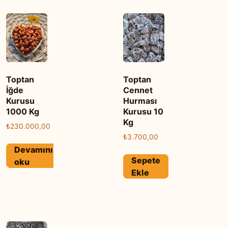
Toptan
Toptan
İğde
Cennet
Kurusu
Hurması
1000 Kg
Kurusu 10
Kg
₺
230.000,00
₺
3.700,00
Devamını
Sepete
oku
Ekle