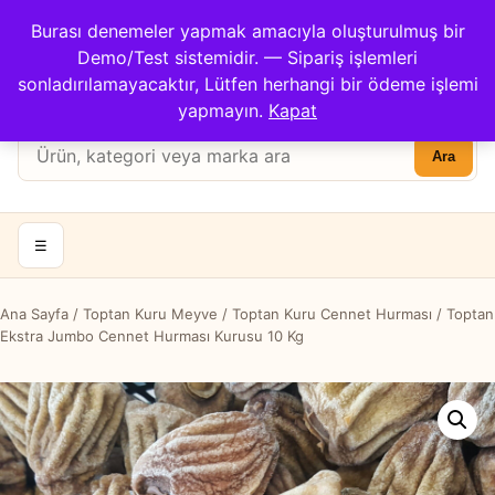
Çağrı Merkezi: 0422 503 3194
Burası denemeler yapmak amacıyla oluşturulmuş bir
Kargom Nerede?
İletişim
Demo/Test sistemidir. — Sipariş işlemleri
Hesabım
Apricot Center
sonladırılamayacaktır, Lütfen herhangi bir ödeme işlemi
Sepet
yapmayın.
Kapat
Ürün
Ara
ara:
☰
Ana Sayfa
/
Toptan Kuru Meyve
/
Toptan Kuru Cennet Hurması
/ Toptan
Ekstra Jumbo Cennet Hurması Kurusu 10 Kg