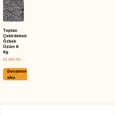
Toptan
Çekirdeksiz
Özbek
Üzüm 8
Kg
₺
2.400,00
Devamını
oku