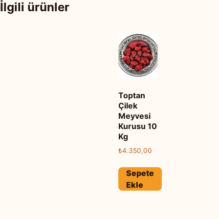
İlgili ürünler
Toptan
Çilek
Meyvesi
Kurusu 10
Kg
₺
4.350,00
Sepete
Ekle