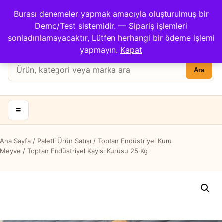
Çağrı Merkezi: 0422 503 3194
Burası denemeler yapmak amacıyla oluşturulmuş bir
Kargom Nerede?
İletişim
Demo/Test sistemidir. — Sipariş işlemleri
Hesabım
Apricot Center
sonladırılamayacaktır, Lütfen herhangi bir ödeme işlemi
Sepet
yapmayın.
Kapat
Ürün
Ara
ara:
☰
Ana Sayfa
/
Paletli Ürün Satışı
/
Toptan Endüstriyel Kuru
Meyve
/ Toptan Endüstriyel Kayısı Kurusu 25 Kg