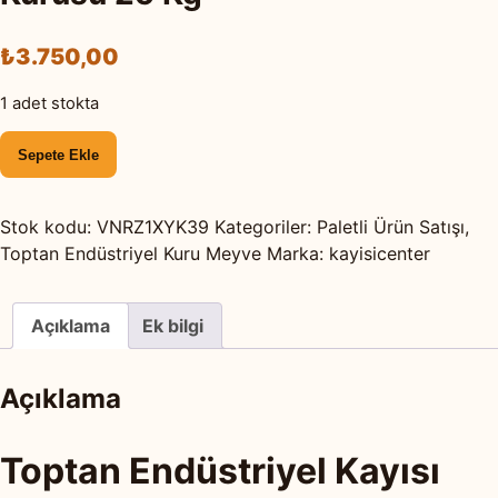
₺
3.750,00
1 adet stokta
Toptan
Sepete Ekle
Endüstriyel
Kayısı
Kurusu
Stok kodu:
VNRZ1XYK39
Kategoriler:
Paletli Ürün Satışı
,
25
Toptan Endüstriyel Kuru Meyve
Marka:
kayisicenter
Kg
adet
Açıklama
Ek bilgi
Açıklama
Toptan Endüstriyel Kayısı