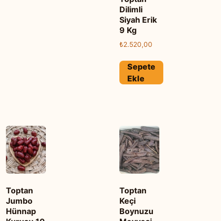
Dilimli
Siyah Erik
9 Kg
₺
2.520,00
Sepete
Ekle
Toptan
Toptan
Jumbo
Keçi
Hünnap
Boynuzu