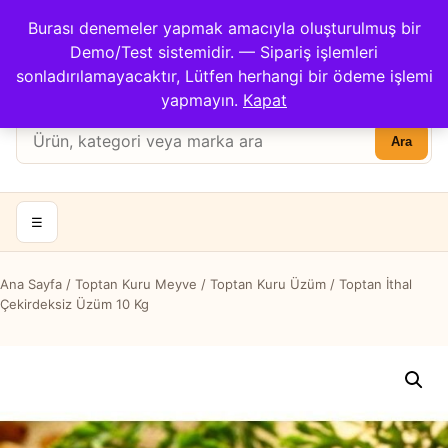
Çağrı Merkezi: 0422 503 3194
Burası denemeler yapmak amacıyla oluşturulmuş bir
Kargom Nerede?
İletişim
Demo/Test sistemidir. — Sipariş işlemleri
Hesabım
Apricot Center
sonladırılamayacaktır, Lütfen herhangi bir ödeme işlemi
Sepet
yapmayın.
Kapat
Ürün
Ara
ara:
☰
Ana Sayfa
/
Toptan Kuru Meyve
/
Toptan Kuru Üzüm
/ Toptan İthal
Çekirdeksiz Üzüm 10 Kg