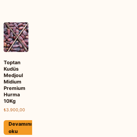
Toptan
Kudüs
Medjoul
Midium
Premium
Hurma
10Kg
₺
3.900,00
Devamını
oku