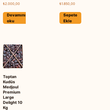
₺
2.000,00
₺
1.850,00
Devamını
Sepete
oku
Ekle
Toptan
Kudüs
Medjoul
Premium
Large
Delight 10
Kg