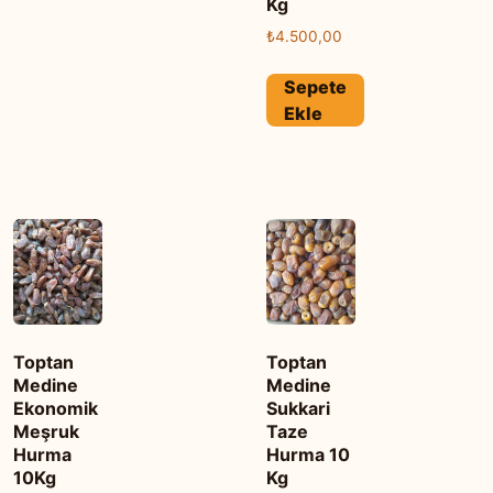
Kg
₺
4.500,00
Sepete
Ekle
Toptan
Toptan
Medine
Medine
Ekonomik
Sukkari
Meşruk
Taze
Hurma
Hurma 10
10Kg
Kg