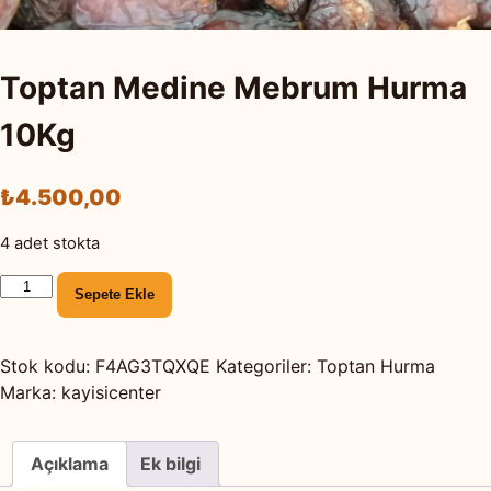
Toptan Medine Mebrum Hurma
10Kg
₺
4.500,00
4 adet stokta
Toptan
Sepete Ekle
Medine
Mebrum
Hurma
Stok kodu:
F4AG3TQXQE
Kategoriler:
Toptan Hurma
10Kg
Marka:
kayisicenter
adet
Açıklama
Ek bilgi