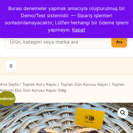
Çağrı Merkezi: 0422 503 3194
Burası denemeler yapmak amacıyla oluşturulmuş bir
Kargom Nerede?
İletişim
Demo/Test sistemidir. — Sipariş işlemleri
Hesabım
Apricot Center
sonladırılamayacaktır, Lütfen herhangi bir ödeme işlemi
Sepet
yapmayın.
Kapat
Ürün
Ara
ara:
☰
Ana Sayfa
/
Toptan Kuru Kayısı
/
Toptan Gün Kurusu Kayısı
/ Toptan
Naturel Eko Gün Kurusu Kayısı 10Kg
İndirim!