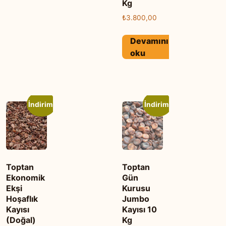
Kg
₺
3.800,00
Devamını
oku
İndirim!
İndirim!
Toptan
Toptan
Ekonomik
Gün
Ekşi
Kurusu
Hoşaflık
Jumbo
Kayısı
Kayısı 10
(Doğal)
Kg