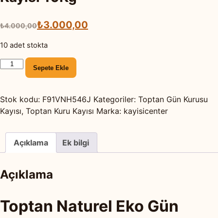
Orijinal
Şu
₺
3.000,00
₺
4.000,00
fiyat:
andaki
10 adet stokta
₺4.000,00.
fiyat:
Toptan
₺3.000,00.
Sepete Ekle
Naturel
Eko
Gün
Stok kodu:
F91VNH546J
Kategoriler:
Toptan Gün Kurusu
Kurusu
Kayısı
,
Toptan Kuru Kayısı
Marka:
kayisicenter
Kayısı
10Kg
Açıklama
Ek bilgi
adet
Açıklama
Toptan Naturel Eko Gün