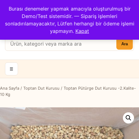
Çağrı Merkezi: 0422 503 3194
Burası denemeler yapmak amacıyla oluşturulmuş bir
Kargom Nerede?
İletişim
Demo/Test sistemidir. — Sipariş işlemleri
Hesabım
Apricot Center
sonladırılamayacaktır, Lütfen herhangi bir ödeme işlemi
Sepet
yapmayın.
Kapat
Ürün
Ara
ara:
☰
Ana Sayfa
/
Toptan Dut Kurusu
/ Toptan Pütürge Dut Kurusu -2.Kalite-
10 Kg