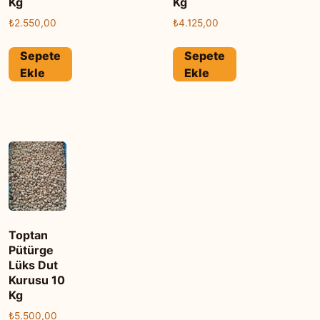
Kg
Kg
₺
2.550,00
₺
4.125,00
Sepete
Sepete
Ekle
Ekle
Toptan
Pütürge
Lüks Dut
Kurusu 10
Kg
₺
5.500,00