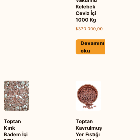
Vakumlu
Kelebek
Ceviz İçi
1000 Kg
₺
370.000,00
Devamını
oku
Toptan
Toptan
Kırık
Kavrulmuş
Badem İçi
Yer Fıstığı