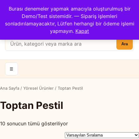
Çağrı Merkezi: 0422 503 3194
Burası denemeler yapmak amacıyla oluşturulmuş bir
Kargom Nerede?
İletişim
Demo/Test sistemidir. — Sipariş işlemleri
Hesabım
Apricot Center
sonladırılamayacaktır, Lütfen herhangi bir ödeme işlemi
Sepet
yapmayın.
Kapat
Ürün
Ara
ara:
☰
Ana Sayfa
/
Yöresel Ürünler
/ Toptan Pestil
Toptan Pestil
10 sonucun tümü gösteriliyor