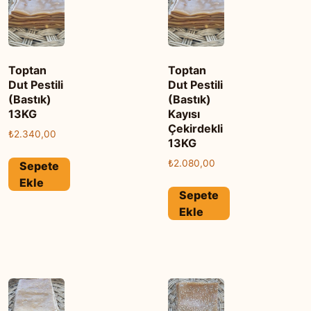
Toptan
Toptan
Dut Pestili
Dut Pestili
(Bastık)
(Bastık)
13KG
Kayısı
Çekirdekli
₺
2.340,00
13KG
₺
2.080,00
Sepete
Ekle
Sepete
Ekle