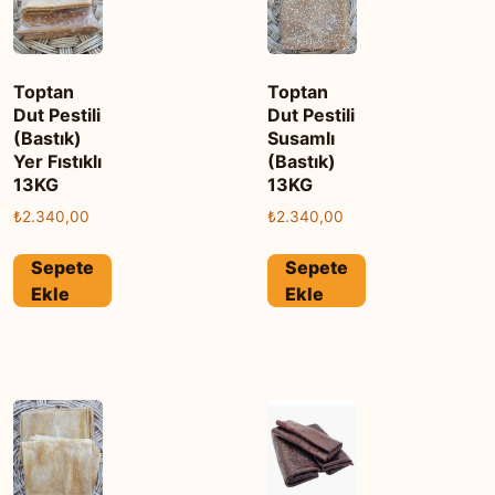
Toptan
Toptan
Dut Pestili
Dut Pestili
(Bastık)
Susamlı
Yer Fıstıklı
(Bastık)
13KG
13KG
₺
2.340,00
₺
2.340,00
Sepete
Sepete
Ekle
Ekle