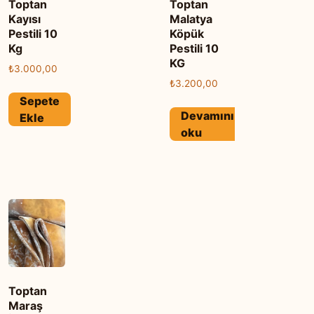
Toptan
Toptan
Kayısı
Malatya
Pestili 10
Köpük
Kg
Pestili 10
KG
₺
3.000,00
₺
3.200,00
Sepete
Devamını
Ekle
oku
Toptan
Maraş