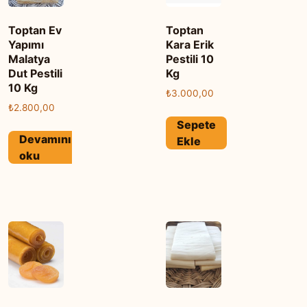
Toptan Ev
Toptan
Yapımı
Kara Erik
Malatya
Pestili 10
Dut Pestili
Kg
10 Kg
₺
3.000,00
₺
2.800,00
Sepete
Devamını
Ekle
oku