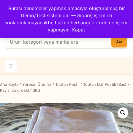
Çağrı Merkezi: 0422 503 3194
Burası denemeler yapmak amacıyla oluşturulmuş bir
Kargom Nerede?
İletişim
Demo/Test sistemidir. — Sipariş işlemleri
Hesabım
Apricot Center
sonladırılamayacaktır, Lütfen herhangi bir ödeme işlemi
Sepet
yapmayın.
Kapat
Ürün
Ara
ara:
☰
Ana Sayfa
/
Yöresel Ürünler
/
Toptan Pestil
/ Toptan Dut Pestili (Bastık)
Kayısı Çekirdekli 13KG