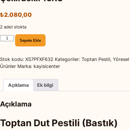
₺
2.080,00
2 adet stokta
Toptan
Sepete Ekle
Dut
Pestili
(Bastık)
Stok kodu:
XS7PFXF632
Kategoriler:
Toptan Pestil
,
Yöresel
Kayısı
Ürünler
Marka:
kayisicenter
Çekirdekli
13KG
Açıklama
Ek bilgi
adet
Açıklama
Toptan Dut Pestili (Bastık)