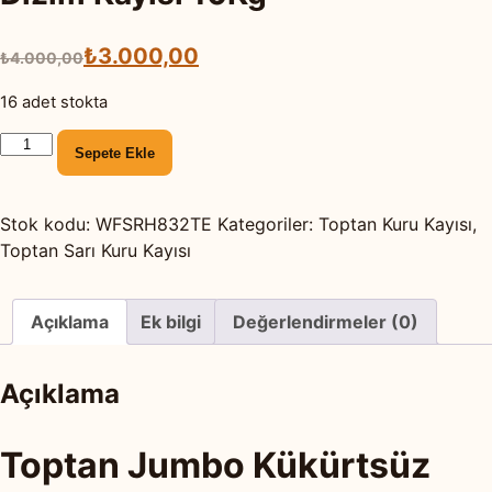
Orijinal
Şu
₺
3.000,00
₺
4.000,00
fiyat:
andaki
16 adet stokta
₺4.000,00.
fiyat:
Toptan
₺3.000,00.
Sepete Ekle
Jumbo
Kükürtsüz
Özel
Stok kodu:
WFSRH832TE
Kategoriler:
Toptan Kuru Kayısı
,
Dizim
Toptan Sarı Kuru Kayısı
Kayısı
10Kg
Açıklama
Ek bilgi
Değerlendirmeler (0)
adet
Açıklama
Toptan Jumbo Kükürtsüz