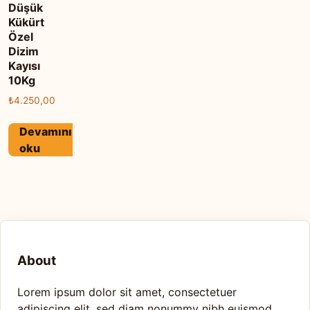
Düşük
Kükürt
Özel
Dizim
Kayısı
10Kg
₺
4.250,00
Devamını
oku
About
Lorem ipsum dolor sit amet, consectetuer
adipiscing elit, sed diam nonummy nibh euismod