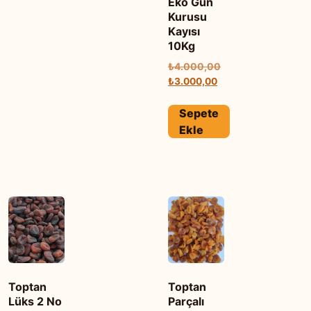
Eko Gün
Kurusu
Kayısı
10Kg
Orijinal
₺
4.000,00
fiyat:
Şu
₺
3.000,00
₺4.000,00.
andaki
fiyat:
Sepete
₺3.000,00.
Ekle
Toptan
Toptan
Lüks 2 No
Parçalı