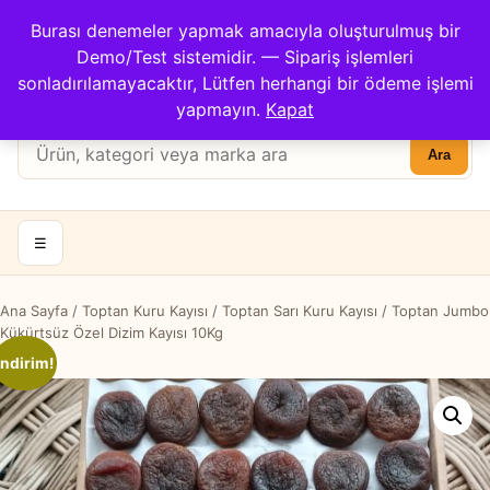
Çağrı Merkezi: 0422 503 3194
Burası denemeler yapmak amacıyla oluşturulmuş bir
Kargom Nerede?
İletişim
Demo/Test sistemidir. — Sipariş işlemleri
Hesabım
Apricot Center
sonladırılamayacaktır, Lütfen herhangi bir ödeme işlemi
Sepet
yapmayın.
Kapat
Ürün
Ara
ara:
☰
Ana Sayfa
/
Toptan Kuru Kayısı
/
Toptan Sarı Kuru Kayısı
/ Toptan Jumbo
Kükürtsüz Özel Dizim Kayısı 10Kg
İndirim!