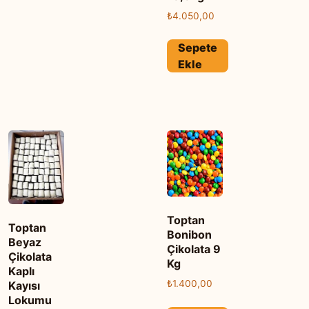
₺
4.050,00
Sepete
Ekle
Toptan
Toptan
Bonibon
Beyaz
Çikolata 9
Çikolata
Kg
Kaplı
₺
1.400,00
Kayısı
Lokumu