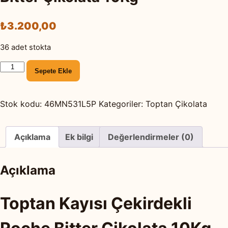
₺
3.200,00
36 adet stokta
Toptan
Sepete Ekle
Kayısı
Çekirdekli
Roche
Stok kodu:
46MN531L5P
Kategoriler:
Toptan Çikolata
Bitter
Çikolata
Açıklama
Ek bilgi
Değerlendirmeler (0)
10Kg
adet
Açıklama
Toptan Kayısı Çekirdekli